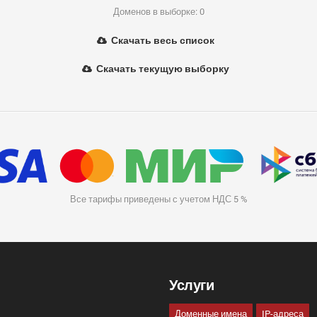
Доменов в выборке: 0
Скачать весь список
Скачать текущую выборку
Все тарифы приведены с учетом НДС 5 %
Услуги
Доменные имена
IP-адреса