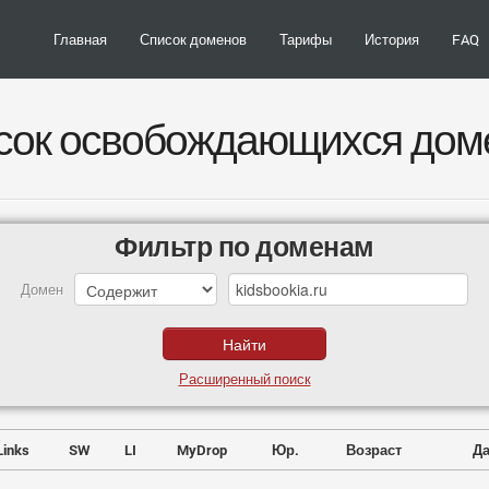
Главная
Список доменов
Тарифы
История
FAQ
сок освобождающихся дом
Фильтр по доменам
Домен
Расширенный поиск
Links
SW
LI
MyDrop
Юр.
Возраст
Да