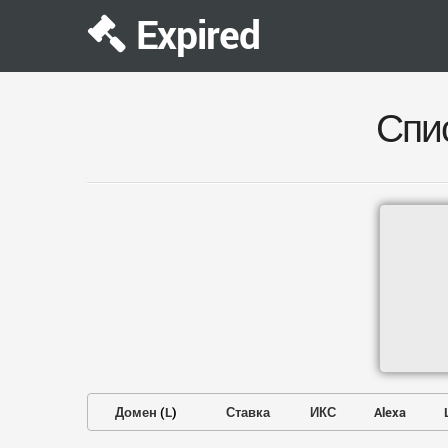
Expired
Спи
Домен
(
L
)
Ставка
ИКС
Alexa