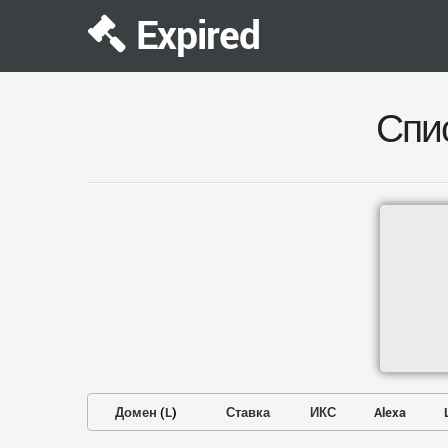
Expired
Спи
Домен
(
L
)
Ставка
ИКС
Alexa