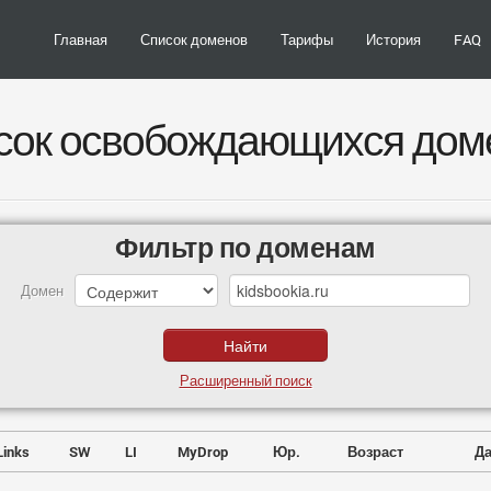
Главная
Список доменов
Тарифы
История
FAQ
сок освобождающихся дом
Фильтр по доменам
Домен
Расширенный поиск
Links
SW
LI
MyDrop
Юр.
Возраст
Да