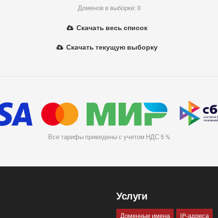
Доменов в выборке: 0
Скачать весь список
Скачать текущую выборку
Все тарифы приведены с учетом НДС 5 %
Услуги
Доменные имена
IP-адреса