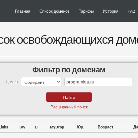
Главная
Список доменов
Тарифы
История
FAQ
сок освобождающихся дом
Фильтр по доменам
Домен
Расширенный поиск
Links
SW
LI
MyDrop
Юр.
Возраст
Да