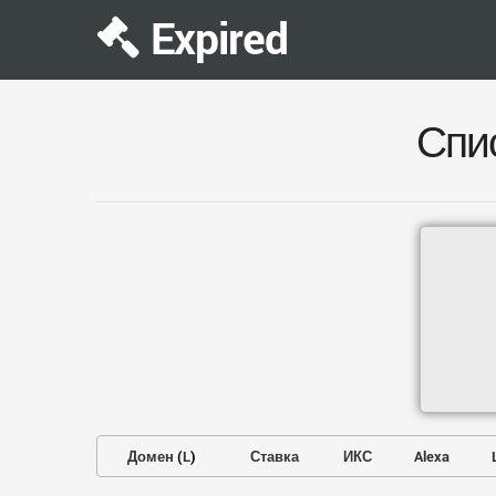
Expired
Спи
Домен
(
L
)
Ставка
ИКС
Alexa