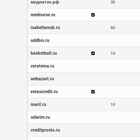
медиатэк.рф
30
mednurse.ru
isabellamsk.ru
60
addbis.ru
basketball.ru
10
ceratema.ru
webazart.ru
estascredit.ru
maril.ru
10
odarim.ru
creditprosto.ru