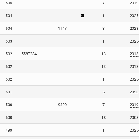
505
7
2019
504
1
2025
504
1147
3
2023
503
1
2025
502
5587284
13
2013
502
13
2013
502
1
2025
501
6
2020
500
9320
7
2019
500
18
2008
499
1
2025