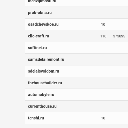
inedvijimosti.ru
prok-okna.ru
osadchevskoe.ru
10
elle-craft.ru
110
373895
softinet.ru
samsdelairemont.ru
sdelaisvoidom.ru
thehousebuilder.ru
automobyle.ru
currenthouse.ru
tenshi.ru
10