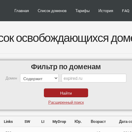
Главная
Список доменов
Тарифы
История
FAQ
сок освобождающихся дом
Фильтр по доменам
Домен
Расширенный поиск
Links
SW
LI
MyDrop
Юр.
Возраст
Дата с