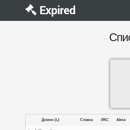
Expired
Спи
Домен
(
L
)
Ставка
ИКС
Alexa