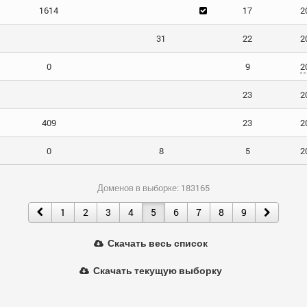
1614
17
2
31
22
2
0
9
2
23
2
409
23
2
0
8
5
2
Доменов в выборке: 183165
1
2
3
4
5
6
7
8
9
Скачать весь список
Скачать текущую выборку