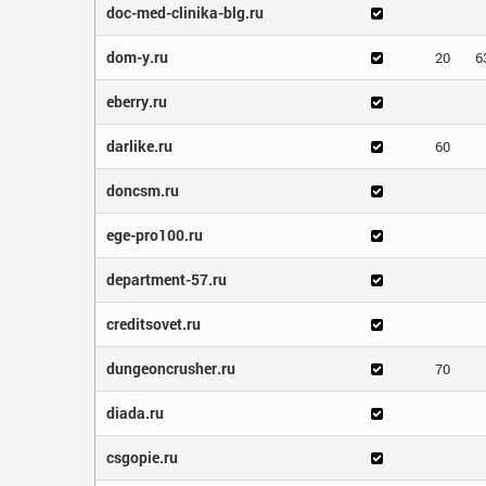
doc-med-clinika-blg.ru
dom-y.ru
20
6
eberry.ru
darlike.ru
60
doncsm.ru
ege-pro100.ru
department-57.ru
creditsovet.ru
dungeoncrusher.ru
70
diada.ru
csgopie.ru