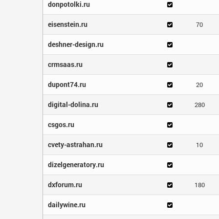
donpotolki.ru
eisenstein.ru
70
deshner-design.ru
crmsaas.ru
dupont74.ru
20
digital-dolina.ru
280
csgos.ru
cvety-astrahan.ru
10
dizelgeneratory.ru
dxforum.ru
180
dailywine.ru