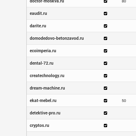
doctor-moskva.ru
80
eaudit.ru
darite.ru
domodedovo-betonzavod.ru
ecoimperia.ru
dental-72.ru
createchnology.ru
dream-machine.ru
ekat-mebel.ru
50
detektive-pro.ru
cryptos.ru