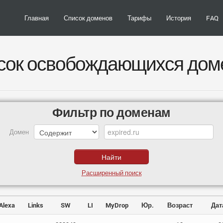
Главная
Список доменов
Тарифы
История
FAQ
сок освобождающихся дом
Фильтр по доменам
Домен
Расширенный поиск
Alexa
Links
SW
LI
MyDrop
Юр.
Возраст
Дат