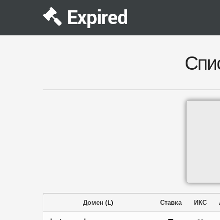
Expired
Спи
Домен
(
L
)
Ставка
ИКС