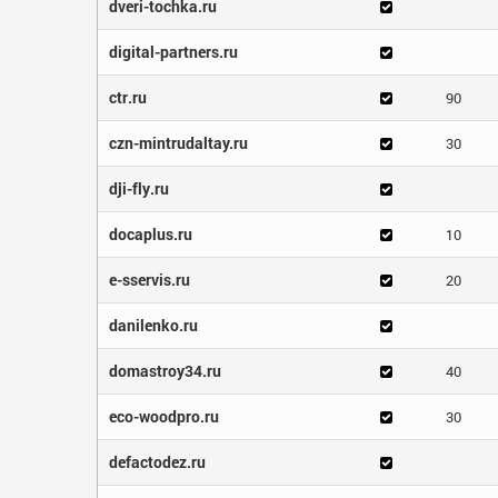
dveri-tochka.ru
digital-partners.ru
ctr.ru
90
czn-mintrudaltay.ru
30
dji-fly.ru
docaplus.ru
10
e-sservis.ru
20
danilenko.ru
domastroy34.ru
40
eco-woodpro.ru
30
defactodez.ru