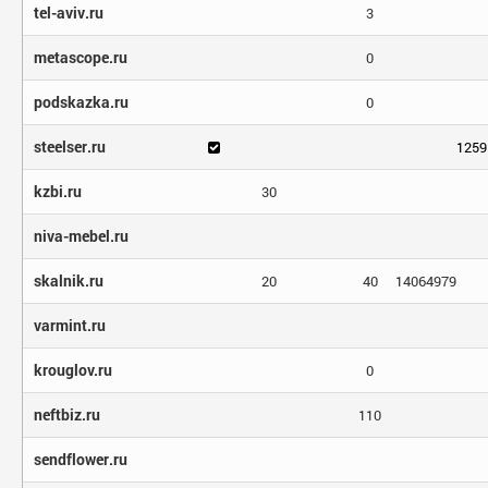
tel-aviv.ru
3
metascope.ru
0
podskazka.ru
0
steelser.ru
1259
kzbi.ru
30
niva-mebel.ru
skalnik.ru
20
40
14064979
varmint.ru
krouglov.ru
0
neftbiz.ru
110
sendflower.ru