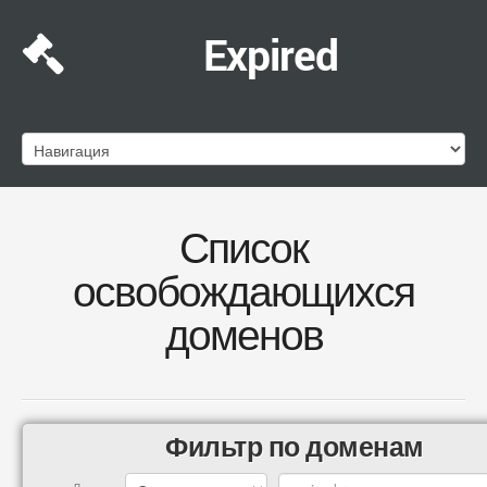
Expired
Список
освобождающихся
доменов
Фильтр по доменам