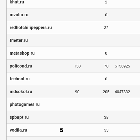
khat.ru
2
mvidio.ru
0
redhotchilipeppers.ru
32
tmeter.ru
metaskop.ru
0
policond.ru
150
70
6156925
technol.ru
0
mdsokol.ru
90
205
4047832
photogames.ru
spbapt.ru
38
vodila.ru
33