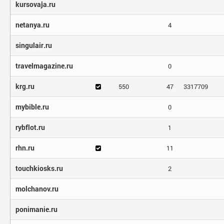
kursovaja.ru
netanya.ru
4
singulair.ru
travelmagazine.ru
0
krg.ru
550
47
3317709
mybible.ru
0
rybflot.ru
1
rhn.ru
11
touchkiosks.ru
2
molchanov.ru
ponimanie.ru