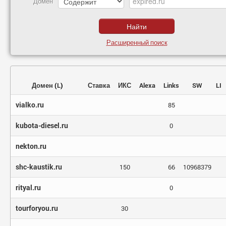
Домен
Расширенный поиск
Домен
(
L
)
Ставка
ИКС
Alexa
Links
SW
LI
vialko.ru
85
kubota-diesel.ru
0
nekton.ru
shc-kaustik.ru
150
66
10968379
rityal.ru
0
tourforyou.ru
30