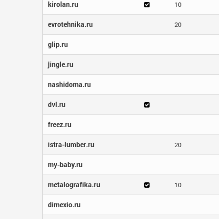
kirolan.ru
10
evrotehnika.ru
20
glip.ru
jingle.ru
nashidoma.ru
dvl.ru
freez.ru
istra-lumber.ru
20
my-baby.ru
metalografika.ru
10
dimexio.ru