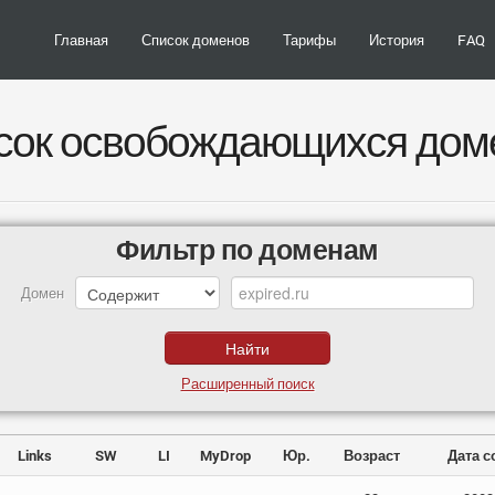
Главная
Список доменов
Тарифы
История
FAQ
сок освобождающихся дом
Фильтр по доменам
Домен
Расширенный поиск
Links
SW
LI
MyDrop
Юр.
Возраст
Дата с