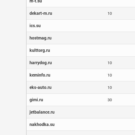
m-t.su
dekart-m.ru
10
ics.su
hostmag.ru
kulttorg.ru
harrydog.ru
10
keminfo.ru
10
eks-auto.ru
10
gimi.ru
30
jetbalance.ru
nakhodka.su