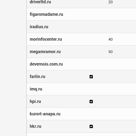
driverltd.ru
20
figaromadame.ru
iradius.ru
morinfocenter.ru
40
megamramor.ru
50
devernois.com.ru
farlin.ru
imq.ru
hpi.ru
kurort-anapa.ru
hkr.ru