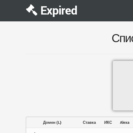
Expired
Спи
Домен
(
L
)
Ставка
ИКС
Alexa