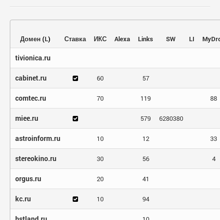
Домен
(
L
)
Ставка
ИКС
Alexa
Links
SW
LI
MyDr
tivionica.ru
cabinet.ru
60
57
comtec.ru
70
119
88
miee.ru
579
6280380
astroinform.ru
10
12
33
stereokino.ru
30
56
4
orgus.ru
20
41
kc.ru
10
94
bstland.ru
10