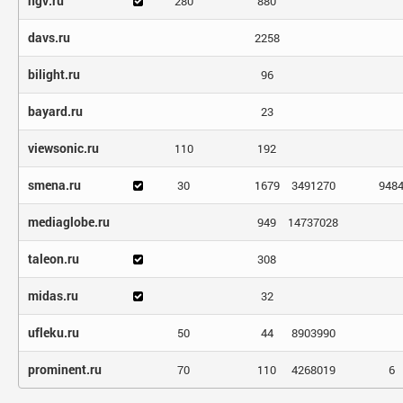
ngv.ru
280
880
davs.ru
2258
bilight.ru
96
bayard.ru
23
viewsonic.ru
110
192
smena.ru
30
1679
3491270
948
mediaglobe.ru
949
14737028
taleon.ru
308
midas.ru
32
ufleku.ru
50
44
8903990
prominent.ru
70
110
4268019
6