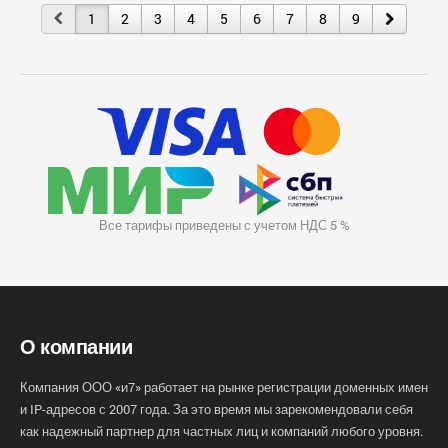
1
2
3
4
5
6
7
8
9
Все тарифы приведены с учетом НДС 5 %
О компании
Компания ООО «и7» работает на рынке регистрации доменных имен
и IP-адресов с 2007 года. За это время мы зарекомендовали себя
как надежный партнер для частных лиц и компаний любого уровня.